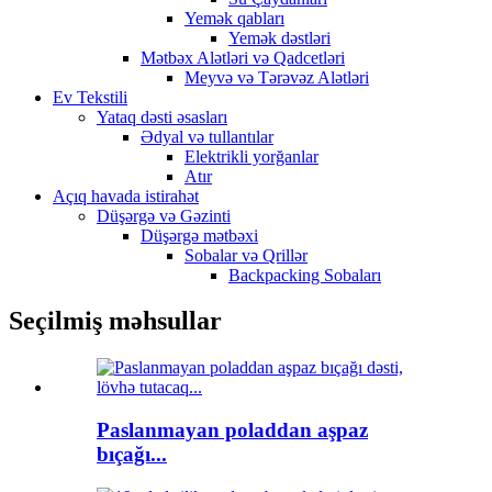
Yemək qabları
Yemək dəstləri
Mətbəx Alətləri və Qadcetləri
Meyvə və Tərəvəz Alətləri
Ev Tekstili
Yataq dəsti əsasları
Ədyal və tullantılar
Elektrikli yorğanlar
Atır
Açıq havada istirahət
Düşərgə və Gəzinti
Düşərgə mətbəxi
Sobalar və Qrillər
Backpacking Sobaları
Seçilmiş məhsullar
Paslanmayan poladdan aşpaz
bıçağı...