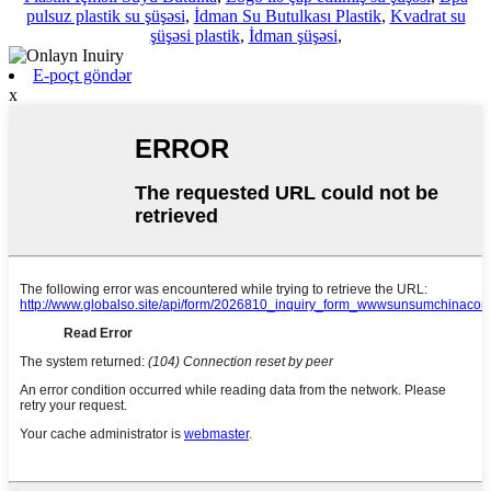
pulsuz plastik su şüşəsi
,
İdman Su Butulkası Plastik
,
Kvadrat su
şüşəsi plastik
,
İdman şüşəsi
,
E-poçt göndər
x