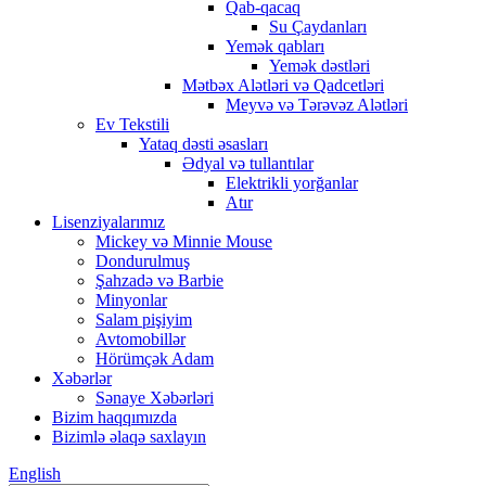
Qab-qacaq
Su Çaydanları
Yemək qabları
Yemək dəstləri
Mətbəx Alətləri və Qadcetləri
Meyvə və Tərəvəz Alətləri
Ev Tekstili
Yataq dəsti əsasları
Ədyal və tullantılar
Elektrikli yorğanlar
Atır
Lisenziyalarımız
Mickey və Minnie Mouse
Dondurulmuş
Şahzadə və Barbie
Minyonlar
Salam pişiyim
Avtomobillər
Hörümçək Adam
Xəbərlər
Sənaye Xəbərləri
Bizim haqqımızda
Bizimlə əlaqə saxlayın
English