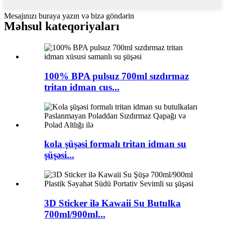
Mesajınızı buraya yazın və bizə göndərin
Məhsul kateqoriyaları
100% BPA pulsuz 700ml sızdırmaz
tritan idman cus...
kola şüşəsi formalı tritan idman su
şüşəsi...
3D Sticker ilə Kawaii Su Butulka
700ml/900ml...