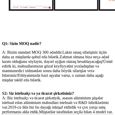
Q1: Sizin MOQ nədir?
A: Bizim standart MOQ 300 ədəddir.Lakin sınaq sifarişiniz üçün
daha az miqdarda qəbul edə bilərik.Zəhmət olmasa bizə neçə ədəd
lazım olduğunu söyləyin, dəyəri uyğun olaraq hesablayacağıq!Ümid
edirik ki, məhsullarımızın gözəl keyfiyyətini yoxladıqdan və
məmnunedici xidmətdən sonra daha böyük sifarişlər verə
bilərsiniz!Ehtiyatımızda bəzi əşyalar varsa, o zaman daha aşağı
miqdar təklif edə bilərik.
S2: Siz istehsalçı və ya ticarət şirkətisiniz?
A: Biz istehsalçı və ticarət şirkətiyik, əsasən alüminium şüşələr
istehsal edən alüminium məhsulları istehsalı və R&D fabriklərimiz
var.2019-cu ildə biz bu dayağı inkişaf etdirdik və çox yaxşı satış
performansı əldə etdik.Müştərilər tərəfindən seçilə bilən 4 model var.