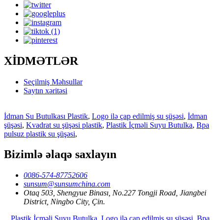
XİDMƏTLƏR
Seçilmiş Məhsullar
Saytın xəritəsi
İdman Su Butulkası Plastik
,
Logo ilə çap edilmiş su şüşəsi
,
İdman
şüşəsi
,
Kvadrat su şüşəsi plastik
,
Plastik İçməli Suyu Butulka
,
Bpa
pulsuz plastik su şüşəsi
,
Bizimlə əlaqə saxlayın
0086-574-87752606
sunsum@sunsumchina.com
Otaq 503, Shengyue Binası, No.227 Tongji Road, Jiangbei
District, Ningbo City, Çin.
Plastik İçməli Suyu Butulka
,
Logo ilə çap edilmiş su şüşəsi
,
Bpa