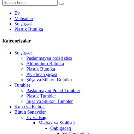
Ev
Məhsullar
Su şüşəsi
Plastik Butulka
Kateqoriyalar
Su şüşəsi
Paslanmayan polad şüşə
Alüminium Butulka
Plastik Butulka
PE idman şüşəsi
Şüşə və Silikon Butulka
Tumbler
Paslanmayan Polad Tumbler
Plastik Tumbler
Şüşə və Silikon Tumbler
Kupa və Kubok
Bütün Sənayelər
Ev və Bağ
Mətbəx və Stolüstü
Qab-qacaq
Su Çaydanları