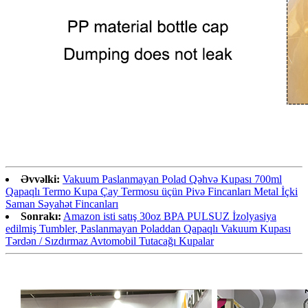
Əvvəlki:
Vakuum Paslanmayan Polad Qəhvə Kupası 700ml
Qapaqlı Termo Kupa Çay Termosu üçün Pivə Fincanları Metal İçki
Saman Səyahət Fincanları
Sonrakı:
Amazon isti satış 30oz BPA PULSUZ İzolyasiya
edilmiş Tumbler, Paslanmayan Poladdan Qapaqlı Vakuum Kupası
Tərdən / Sızdırmaz Avtomobil Tutacağı Kupalar