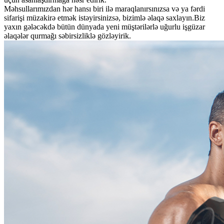
Məhsullarımızdan hər hansı biri ilə maraqlanırsınızsa və ya fərdi
sifarişi müzakirə etmək istəyirsinizsə, bizimlə əlaqə saxlayın.Biz
yaxın gələcəkdə bütün dünyada yeni müştərilərlə uğurlu işgüzar
əlaqələr qurmağı səbirsizliklə gözləyirik.