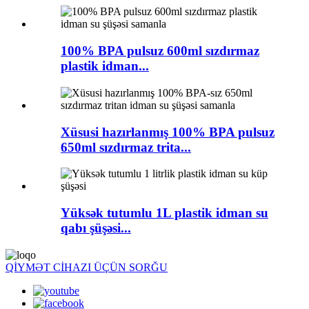
100% BPA pulsuz 600ml sızdırmaz
plastik idman...
Xüsusi hazırlanmış 100% BPA pulsuz
650ml sızdırmaz trita...
Yüksək tutumlu 1L plastik idman su
qabı şüşəsi...
QİYMƏT CİHAZI ÜÇÜN SORĞU