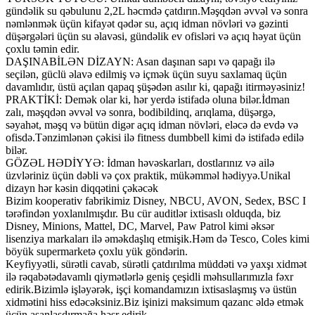
gündəlik su qəbulunu 2,2L həcmdə çatdırın.Məşqdən əvvəl və sonra
nəmlənmək üçün kifayət qədər su, açıq idman növləri və gəzinti
düşərgələri üçün su əlavəsi, gündəlik ev ofisləri və açıq həyat üçün
çoxlu təmin edir.
DAŞINABİLƏN DİZAYN: Asan daşınan sapı və qapağı ilə
seçilən, güclü əlavə edilmiş və içmək üçün suyu saxlamaq üçün
davamlıdır, üstü açılan qapaq şüşədən asılır ki, qapağı itirməyəsiniz!
PRAKTİKİ: Demək olar ki, hər yerdə istifadə oluna bilər.İdman
zalı, məşqdən əvvəl və sonra, bodibildinq, arıqlama, düşərgə,
səyahət, məşq və bütün digər açıq idman növləri, eləcə də evdə və
ofisdə.Tənzimlənən çəkisi ilə fitness dumbbell kimi də istifadə edilə
bilər.
GÖZƏL HƏDİYYƏ: İdman həvəskarları, dostlarınız və ailə
üzvləriniz üçün dəbli və çox praktik, mükəmməl hədiyyə.Unikal
dizayn hər kəsin diqqətini çəkəcək
Bizim kooperativ fabrikimiz Disney, NBCU, AVON, Sedex, BSC I
tərəfindən yoxlanılmışdır. Bu cür auditlər ixtisaslı olduqda, biz
Disney, Minions, Mattel, DC, Marvel, Paw Patrol kimi əksər
lisenziya markaları ilə əməkdaşlıq etmişik.Həm də Tesco, Coles kimi
böyük supermarketə çoxlu yük göndərin.
Keyfiyyətli, sürətli cavab, sürətli çatdırılma müddəti və yaxşı xidmət
ilə rəqabətədavamlı qiymətlərlə geniş çeşidli məhsullarımızla fəxr
edirik.Bizimlə işləyərək, işçi komandamızın ixtisaslaşmış və üstün
xidmətini hiss edəcəksiniz.Biz işinizi maksimum qazanc əldə etmək
üçün asanlaşdırmağa həsr edirik.