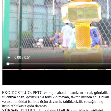
EKO-DOSTLUQ: PETG ekoloji cəhətdən təmiz material, gündəlik
su ehtiva edən, qoxusuz və toksik olmayan, təkrar istifadə edilə bilən
və uzun müddət istifadə üçün davamlı, təhlükəsizlik və sağlamlıq
üçün təhlükəsiz qida dərəcəsi.
YÜKSƏK TUTUCU: Unikal dumbbell dizaynı, tövsiyə etdiyiniz