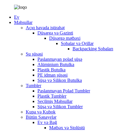
Ev
Məhsullar
Açıq havada istirahət
Düşərgə və Gəzinti
Düşərgə mətbəxi
Sobalar və Qrillər
Backpacking Sobaları
Su şüşəsi
Paslanmayan polad şüşə
Alüminium Butulka
Plastik Butulka
PE idman şüşəsi
Şüşə və Silikon Butulka
Tumbler
Paslanmayan Polad Tumbler
Plastik Tumbler
Seçilmiş Məhsullar
Şüşə və Silikon Tumbler
Kupa və Kubok
Bütün Sənayelər
Ev və Bağ
Mətbəx və Stolüstü