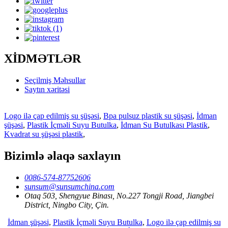
XİDMƏTLƏR
Seçilmiş Məhsullar
Saytın xəritəsi
Logo ilə çap edilmiş su şüşəsi
,
Bpa pulsuz plastik su şüşəsi
,
İdman
şüşəsi
,
Plastik İçməli Suyu Butulka
,
İdman Su Butulkası Plastik
,
Kvadrat su şüşəsi plastik
,
Bizimlə əlaqə saxlayın
0086-574-87752606
sunsum@sunsumchina.com
Otaq 503, Shengyue Binası, No.227 Tongji Road, Jiangbei
District, Ningbo City, Çin.
İdman şüşəsi
,
Plastik İçməli Suyu Butulka
,
Logo ilə çap edilmiş su