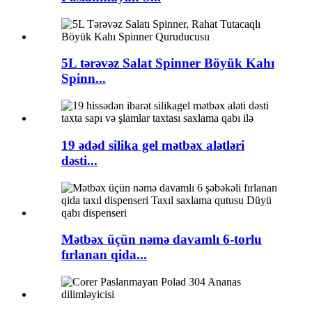
5L tərəvəz Salat Spinner Böyük Kahı
Spinn...
19 ədəd silika gel mətbəx alətləri
dəsti...
Mətbəx üçün nəmə davamlı 6-torlu
fırlanan qida...