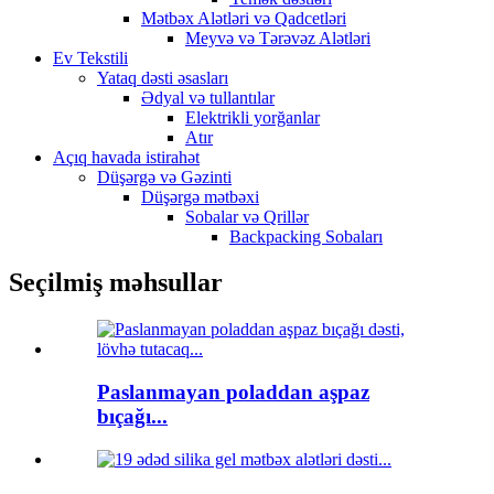
Mətbəx Alətləri və Qadcetləri
Meyvə və Tərəvəz Alətləri
Ev Tekstili
Yataq dəsti əsasları
Ədyal və tullantılar
Elektrikli yorğanlar
Atır
Açıq havada istirahət
Düşərgə və Gəzinti
Düşərgə mətbəxi
Sobalar və Qrillər
Backpacking Sobaları
Seçilmiş məhsullar
Paslanmayan poladdan aşpaz
bıçağı...