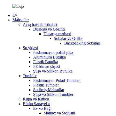
Ev
Məhsullar
Açıq havada istirahət
Düşərgə və Gəzinti
Düşərgə mətbəxi
Sobalar və Qrillər
Backpacking Sobaları
Su şüşəsi
Paslanmayan polad şüşə
Alüminium Butulka
Plastik Butulka
PE idman şüşəsi
Şüşə və Silikon Butulka
Tumbler
Paslanmayan Polad Tumbler
Plastik Tumbler
Seçilmiş Məhsullar
Şüşə və Silikon Tumbler
Kupa və Kubok
Bütün Sənayelər
Ev və Bağ
Mətbəx və Stolüstü