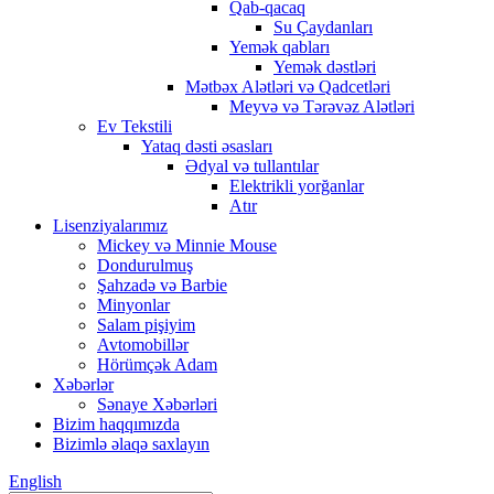
Qab-qacaq
Su Çaydanları
Yemək qabları
Yemək dəstləri
Mətbəx Alətləri və Qadcetləri
Meyvə və Tərəvəz Alətləri
Ev Tekstili
Yataq dəsti əsasları
Ədyal və tullantılar
Elektrikli yorğanlar
Atır
Lisenziyalarımız
Mickey və Minnie Mouse
Dondurulmuş
Şahzadə və Barbie
Minyonlar
Salam pişiyim
Avtomobillər
Hörümçək Adam
Xəbərlər
Sənaye Xəbərləri
Bizim haqqımızda
Bizimlə əlaqə saxlayın
English