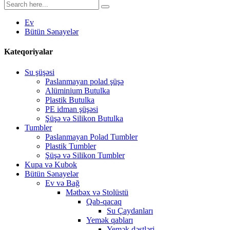
Ev
Bütün Sənayelər
Kateqoriyalar
Su şüşəsi
Paslanmayan polad şüşə
Alüminium Butulka
Plastik Butulka
PE idman şüşəsi
Şüşə və Silikon Butulka
Tumbler
Paslanmayan Polad Tumbler
Plastik Tumbler
Şüşə və Silikon Tumbler
Kupa və Kubok
Bütün Sənayelər
Ev və Bağ
Mətbəx və Stolüstü
Qab-qacaq
Su Çaydanları
Yemək qabları
Yemək dəstləri