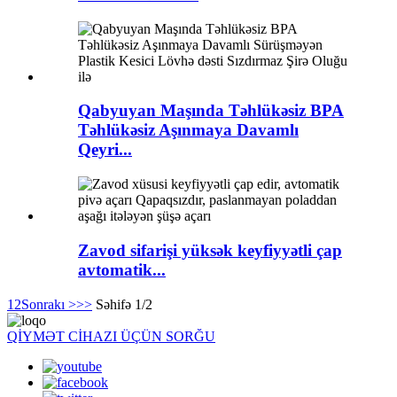
Qabyuyan Maşında Təhlükəsiz BPA
Təhlükəsiz Aşınmaya Davamlı
Qeyri...
Zavod sifarişi yüksək keyfiyyətli çap
avtomatik...
1
2
Sonrakı >
>>
Səhifə 1/2
QİYMƏT CİHAZI ÜÇÜN SORĞU