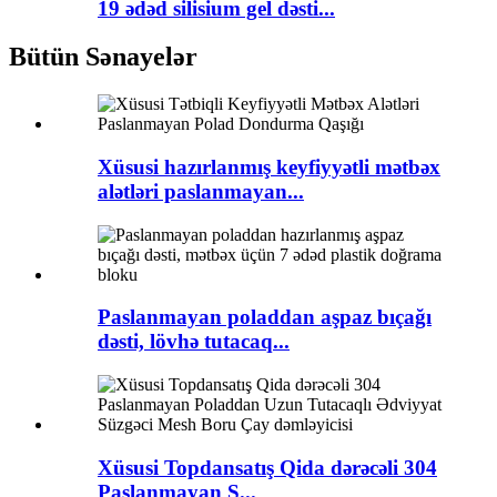
19 ədəd silisium gel dəsti...
Bütün Sənayelər
Xüsusi hazırlanmış keyfiyyətli mətbəx
alətləri paslanmayan...
Paslanmayan poladdan aşpaz bıçağı
dəsti, lövhə tutacaq...
Xüsusi Topdansatış Qida dərəcəli 304
Paslanmayan S...