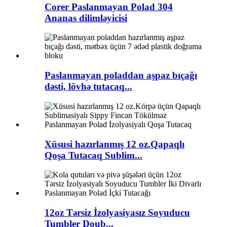
Corer Paslanmayan Polad 304
Ananas dilimləyicisi
Paslanmayan poladdan aşpaz bıçağı
dəsti, lövhə tutacaq...
Xüsusi hazırlanmış 12 oz.Qapaqlı
Qoşa Tutacaq Sublim...
12oz Tərsiz İzolyasiyasız Soyuducu
Tumbler Doub...