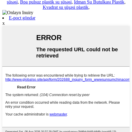
şüşəsi
,
Bpa pulsuz plastik su şüşəsi
,
İdman Su Butulkası Plastik
,
Kvadrat su şüşəsi plastik
,
E-poçt göndər
x