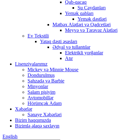
Qab-qacaq
Su Çaydanları
Yemək qabları
Yemək dəstləri
Mətbəx Alətləri və Qadcetləri
Meyvə və Tərəvəz Alətləri
Ev Tekstili
Yataq dəsti əsasları
Ədyal və tullantılar
Elektrikli yorğanlar
Atır
Lisenziyalarımız
Mickey və Minnie Mouse
Dondurulmuş
Şahzadə və Barbie
Minyonlar
Salam pişiyim
Avtomobillər
Hörümçək Adam
Xəbərlər
Sənaye Xəbərləri
Bizim haqqımızda
Bizimlə əlaqə saxlayın
English