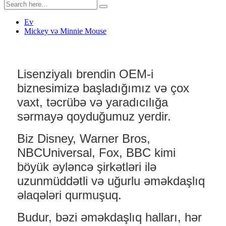
Ev
Mickey və Minnie Mouse
Lisenziyalı brendin OEM-i
biznesimizə başladığımız və çox
vaxt, təcrübə və yaradıcılığa
sərmayə qoyduğumuz yerdir.
Biz Disney, Warner Bros,
NBCUniversal, Fox, BBC kimi
böyük əyləncə şirkətləri ilə
uzunmüddətli və uğurlu əməkdaşlıq
əlaqələri qurmuşuq.
Budur, bəzi əməkdaşlıq halları, hər