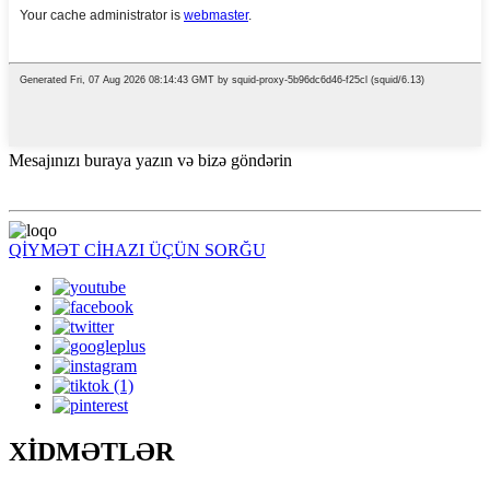
Mesajınızı buraya yazın və bizə göndərin
QİYMƏT CİHAZI ÜÇÜN SORĞU
XİDMƏTLƏR