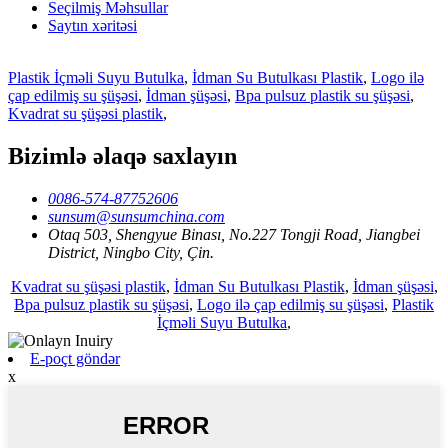
Seçilmiş Məhsullar
Saytın xəritəsi
Plastik İçməli Suyu Butulka
,
İdman Su Butulkası Plastik
,
Logo ilə
çap edilmiş su şüşəsi
,
İdman şüşəsi
,
Bpa pulsuz plastik su şüşəsi
,
Kvadrat su şüşəsi plastik
,
Bizimlə əlaqə saxlayın
0086-574-87752606
sunsum@sunsumchina.com
Otaq 503, Shengyue Binası, No.227 Tongji Road, Jiangbei
District, Ningbo City, Çin.
Kvadrat su şüşəsi plastik
,
İdman Su Butulkası Plastik
,
İdman şüşəsi
,
Bpa pulsuz plastik su şüşəsi
,
Logo ilə çap edilmiş su şüşəsi
,
Plastik
İçməli Suyu Butulka
,
E-poçt göndər
x