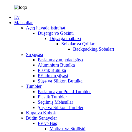
Ev
Məhsullar
Açıq havada istirahət
Düşərgə və Gəzinti
Düşərgə mətbəxi
Sobalar və Qrillər
Backpacking Sobaları
Su şüşəsi
Paslanmayan polad şüşə
Alüminium Butulka
Plastik Butulka
PE idman şüşəsi
Şüşə və Silikon Butulka
Tumbler
Paslanmayan Polad Tumbler
Plastik Tumbler
Seçilmiş Məhsullar
Şüşə və Silikon Tumbler
Kupa və Kubok
Bütün Sənayelər
Ev və Bağ
Mətbəx və Stolüstü