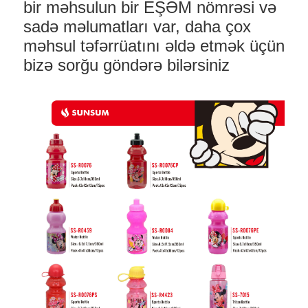
bir məhsulun bir EŞƏM nömrəsi və
sadə məlumatları var, daha çox
məhsul təfərrüatını əldə etmək üçün
bizə sorğu göndərə bilərsiniz