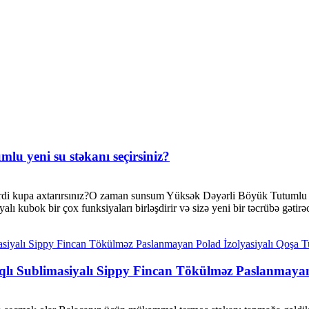
lu yeni su stəkanı seçirsiniz?
rdi kupa axtarırsınız?O zaman sunsum Yüksək Dəyərli Böyük Tutumlu Y
 kubok bir çox funksiyaları birləşdirir və sizə yeni bir təcrübə gətirəc
qlı Sublimasiyalı Sippy Fincan Tökülməz Paslanmayan