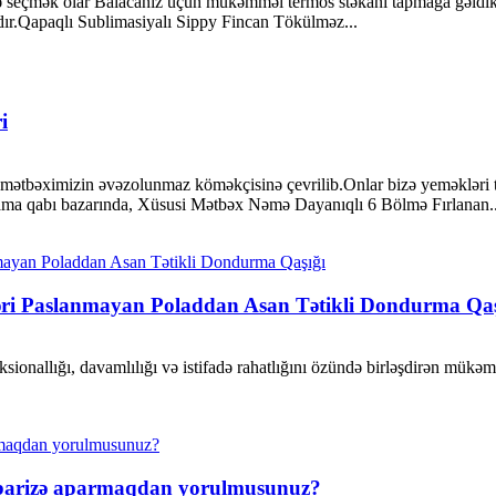
seçmək olar Balacanız üçün mükəmməl termos stəkanı tapmağa gəldikdə
yadır.Qapaqlı Sublimasiyalı Sippy Fincan Tökülməz...
i
ı mətbəximizin əvəzolunmaz köməkçisinə çevrilib.Onlar bizə yeməkləri
lama qabı bazarında, Xüsusi Mətbəx Nəmə Dayanıqlı 6 Bölmə Fırlanan..
əri Paslanmayan Poladdan Asan Tətikli Dondurma Qaş
ksionallığı, davamlılığı və istifadə rahatlığını özündə birləşdirən mü
mübarizə aparmaqdan yorulmusunuz?