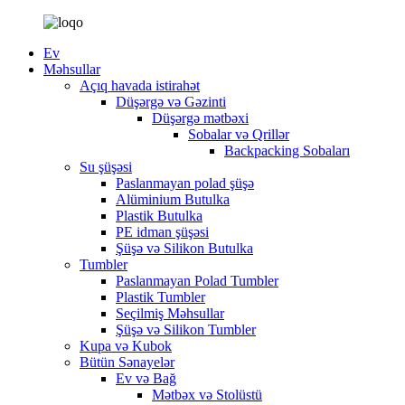
Ev
Məhsullar
Açıq havada istirahət
Düşərgə və Gəzinti
Düşərgə mətbəxi
Sobalar və Qrillər
Backpacking Sobaları
Su şüşəsi
Paslanmayan polad şüşə
Alüminium Butulka
Plastik Butulka
PE idman şüşəsi
Şüşə və Silikon Butulka
Tumbler
Paslanmayan Polad Tumbler
Plastik Tumbler
Seçilmiş Məhsullar
Şüşə və Silikon Tumbler
Kupa və Kubok
Bütün Sənayelər
Ev və Bağ
Mətbəx və Stolüstü