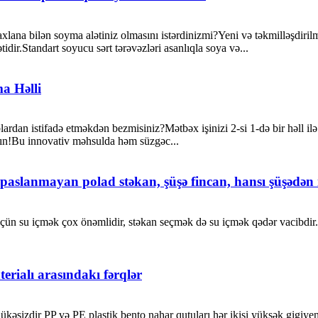
axlana bilən soyma alətiniz olmasını istərdinizmi?Yeni və təkmilləşdir
ir.Standart soyucu sərt tərəvəzləri asanlıqla soya və...
a Həlli
rdan istifadə etməkdən bezmisiniz?Mətbəx işinizi 2-si 1-də bir həll ilə
ın!Bu innovativ məhsulda həm süzgəc...
, paslanmayan polad stəkan, şüşə fincan, hansı şüşədən 
üçün su içmək çox önəmlidir, stəkan seçmək də su içmək qədər vacibdir.Y
erialı arasındakı fərqlər
ükəsizdir PP və PE plastik bento nahar qutuları hər ikisi yüksək gigiyenik