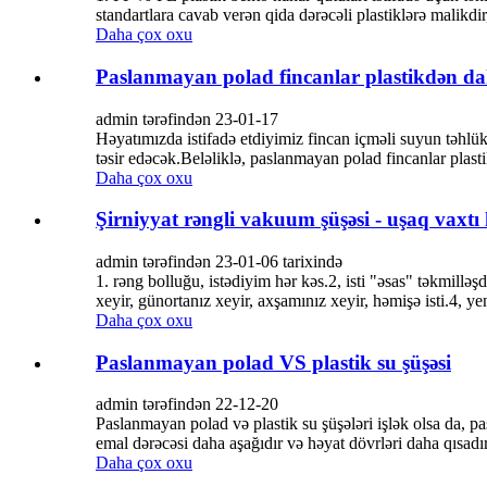
standartlara cavab verən qida dərəcəli plastiklərə malikdir
Daha çox oxu
Paslanmayan polad fincanlar plastikdən da
admin tərəfindən 23-01-17
Həyatımızda istifadə etdiyimiz fincan içməli suyun təhlükə
təsir edəcək.Beləliklə, paslanmayan polad fincanlar plast
Daha çox oxu
Şirniyyat rəngli vakuum şüşəsi - uşaq vaxtı
admin tərəfindən 23-01-06 tarixində
1. rəng bolluğu, istədiyim hər kəs.2, isti "əsas" təkmillə
xeyir, günortanız xeyir, axşamınız xeyir, həmişə isti.4, ye
Daha çox oxu
Paslanmayan polad VS plastik su şüşəsi
admin tərəfindən 22-12-20
Paslanmayan polad və plastik su şüşələri işlək olsa da, p
emal dərəcəsi daha aşağıdır və həyat dövrləri daha qı
Daha çox oxu