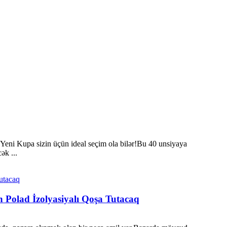
eni Kupa sizin üçün ideal seçim ola bilər!Bu 40 unsiyaya
ək ...
 Polad İzolyasiyalı Qoşa Tutacaq