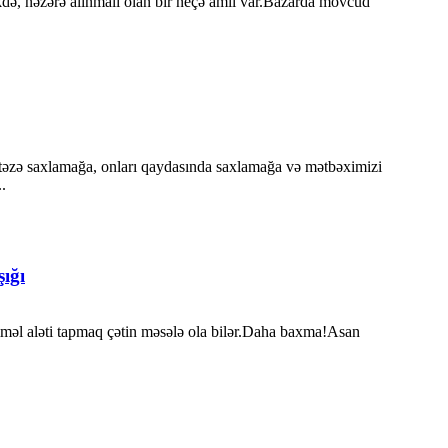
, nəzərə alınmalı olan bir neçə amil var.Bazarda mövcud
 təzə saxlamağa, onları qaydasında saxlamağa və mətbəximizi
.
ığı
kəmməl aləti tapmaq çətin məsələ ola bilər.Daha baxma!Asan