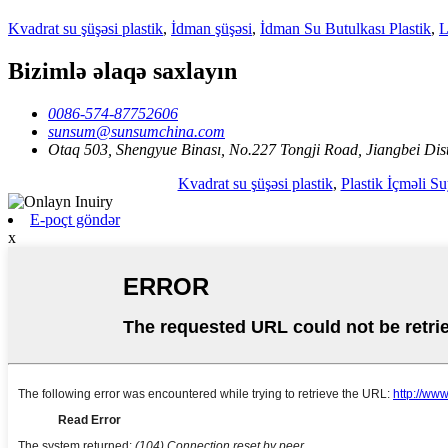
Kvadrat su şüşəsi plastik
,
İdman şüşəsi
,
İdman Su Butulkası Plastik
,
L
Bizimlə əlaqə saxlayın
0086-574-87752606
sunsum@sunsumchina.com
Otaq 503, Shengyue Binası, No.227 Tongji Road, Jiangbei Distr
Kvadrat su şüşəsi plastik
,
Plastik İçməli S
E-poçt göndər
x