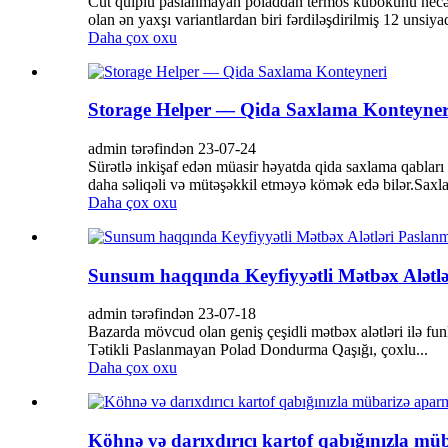
Cüt qulplu paslanmayan poladdan termos kubokunu necə 
olan ən yaxşı variantlardan biri fərdiləşdirilmiş 12 unsi
Daha çox oxu
Storage Helper — Qida Saxlama Konteyner
admin tərəfindən 23-07-24
Sürətlə inkişaf edən müasir həyatda qida saxlama qablar
daha səliqəli və mütəşəkkil etməyə kömək edə bilər.Sax
Daha çox oxu
Sunsum haqqında Keyfiyyətli Mətbəx Alətl
admin tərəfindən 23-07-18
Bazarda mövcud olan geniş çeşidli mətbəx alətləri ilə fun
Tətikli Paslanmayan Polad Dondurma Qaşığı, çoxlu...
Daha çox oxu
Köhnə və darıxdırıcı kartof qabığınızla 