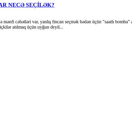
R NECƏ SEÇİLƏK?
i və mənfi cəhətləri var, yanlış fincan seçmək bədən üçün "saatlı bomba" 
 içkilər atılmaq üçün uyğun deyil...