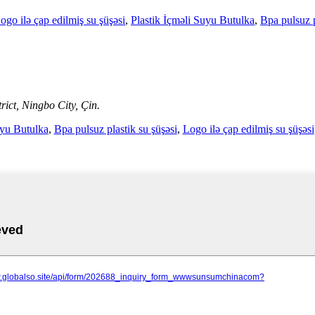
ogo ilə çap edilmiş su şüşəsi
,
Plastik İçməli Suyu Butulka
,
Bpa pulsuz p
ict, Ningbo City, Çin.
uyu Butulka
,
Bpa pulsuz plastik su şüşəsi
,
Logo ilə çap edilmiş su şüşəsi