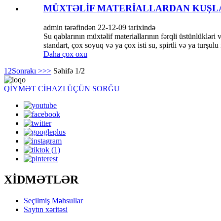
MÜXTƏLİF MATERİALLARDAN KUŞLA
admin tərəfindən 22-12-09 tarixində
Su qablarının müxtəlif materiallarının fərqli üstünlüklər
standart, çox soyuq və ya çox isti su, spirtli və ya turşulu
Daha çox oxu
1
2
Sonrakı >
>>
Səhifə 1/2
QİYMƏT CİHAZI ÜÇÜN SORĞU
XİDMƏTLƏR
Seçilmiş Məhsullar
Saytın xəritəsi