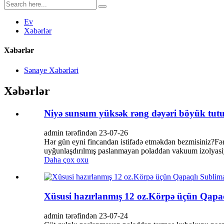
Ev
Xəbərlər
Xəbərlər
Sənaye Xəbərləri
Xəbərlər
Niyə sunsum yüksək rəng dəyəri böyük tutum
admin tərəfindən 23-07-26
Hər gün eyni fincandan istifadə etməkdən bezmisiniz?Fə
uyğunlaşdırılmış paslanmayan poladdan vakuum izolyasiyalı
Daha çox oxu
Xüsusi hazırlanmış 12 oz.Körpə üçün Qapa
admin tərəfindən 23-07-24