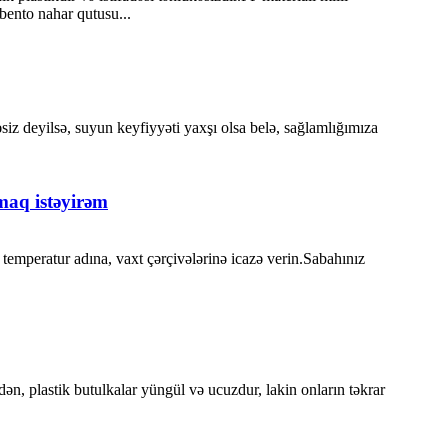
 bento nahar qutusu...
əsiz deyilsə, suyun keyfiyyəti yaxşı olsa belə, sağlamlığımıza
lmaq istəyirəm
, temperatur adına, vaxt çərçivələrinə icazə verin.Sabahınız
ən, plastik butulkalar yüngül və ucuzdur, lakin onların təkrar