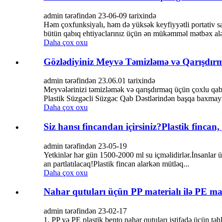
admin tərəfindən 23-06-09 tarixində
Həm çoxfunksiyalı, həm də yüksək keyfiyyətli portativ s
bütün qabıq ehtiyaclarınız üçün ən mükəmməl mətbəx alətid
Daha çox oxu
Gözlədiyiniz Meyvə Təmizləmə və Qarışdırm
admin tərəfindən 23.06.01 tarixində
Meyvələrinizi təmizləmək və qarışdırmaq üçün çoxlu qabla
Plastik Süzgəcli Süzgəc Qab Dəstlərindən başqa baxmay
Daha çox oxu
Siz hansı fincandan içirsiniz?Plastik fincan
admin tərəfindən 23-05-19
Yetkinlər hər gün 1500-2000 ml su içməlidirlər.İnsanlar 
an partlatılacaq!Plastik fincan alarkən mütləq...
Daha çox oxu
Nahar qutuları üçün PP materialı ilə PE mat
admin tərəfindən 23-02-17
1. PP və PE plastik bento nahar qutuları istifadə üçün təhl