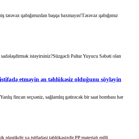
ilmiş tərəvəz qabığımızdan başqa baxmayın!Tərəvəz qabığımız
 sadələşdirmək istəyirsiniz?Süzgəcli Paltar Yuyucu Səbəti olan
istifadə etməyin ən təhlükəsiz olduğunu söyləyin
anlış fincan seçsəniz, sağlamlıq gətirəcək bir saat bombası hər
 plastikdir və istifadəsi təhlükəsizdir.PP materialı milli