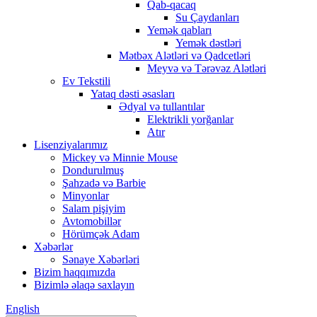
Qab-qacaq
Su Çaydanları
Yemək qabları
Yemək dəstləri
Mətbəx Alətləri və Qadcetləri
Meyvə və Tərəvəz Alətləri
Ev Tekstili
Yataq dəsti əsasları
Ədyal və tullantılar
Elektrikli yorğanlar
Atır
Lisenziyalarımız
Mickey və Minnie Mouse
Dondurulmuş
Şahzadə və Barbie
Minyonlar
Salam pişiyim
Avtomobillər
Hörümçək Adam
Xəbərlər
Sənaye Xəbərləri
Bizim haqqımızda
Bizimlə əlaqə saxlayın
English