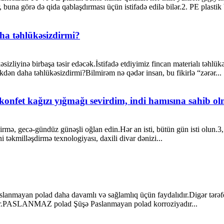
, buna görə də qida qablaşdırması üçün istifadə edilə bilər.2. PE plastik
ha təhlükəsizdirmi?
sizliyinə birbaşa təsir edəcək.İstifadə etdiyimiz fincan materialı təhlük
ikdən daha təhlükəsizdirmi?Bilmirəm nə qədər insan, bu fikirlə “zərər...
 konfet kağızı yığmağı sevirdim, indi hamısına sahib o
şdirmə, gecə-gündüz günəşli oğlan edin.Hər an isti, bütün gün isti olun.3
ni təkmilləşdirmə texnologiyası, daxili divar dənizi...
aslanmayan polad daha davamlı və sağlamlıq üçün faydalıdır.Digər tərəfd
sadır.PASLANMAZ polad Şüşə Paslanmayan polad korroziyadır...