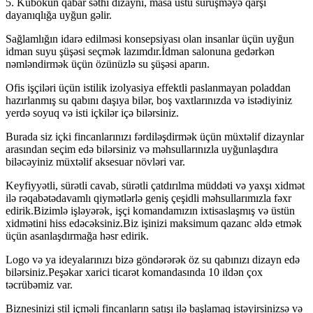
5. Kubokun qabar səthi dizaynı, masa üstü sürüşməyə qarşı
dayanıqlığa uyğun gəlir.
Sağlamlığın idarə edilməsi konsepsiyası olan insanlar üçün uyğun
idman suyu şüşəsi seçmək lazımdır.İdman salonuna gedərkən
nəmləndirmək üçün özünüzlə su şüşəsi aparın.
Ofis işçiləri üçün istilik izolyasiya effektli paslanmayan poladdan
hazırlanmış su qabını daşıya bilər, boş vaxtlarınızda və istədiyiniz
yerdə soyuq və isti içkilər içə bilərsiniz.
Burada siz içki fincanlarınızı fərdiləşdirmək üçün müxtəlif dizaynlar
arasından seçim edə bilərsiniz və məhsullarınızla uyğunlaşdıra
biləcəyiniz müxtəlif aksesuar növləri var.
Keyfiyyətli, sürətli cavab, sürətli çatdırılma müddəti və yaxşı xidmət
ilə rəqabətədavamlı qiymətlərlə geniş çeşidli məhsullarımızla fəxr
edirik.Bizimlə işləyərək, işçi komandamızın ixtisaslaşmış və üstün
xidmətini hiss edəcəksiniz.Biz işinizi maksimum qazanc əldə etmək
üçün asanlaşdırmağa həsr edirik.
Logo və ya ideyalarınızı bizə göndərərək öz su qabınızı dizayn edə
bilərsiniz.Peşəkar xarici ticarət komandasında 10 ildən çox
təcrübəmiz var.
Biznesinizi stil içməli fincanların satışı ilə başlamaq istəyirsinizsə və