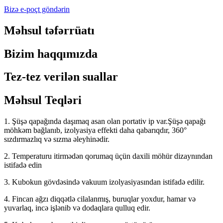
Bizə e-poçt göndərin
Məhsul təfərrüatı
Bizim haqqımızda
Tez-tez verilən suallar
Məhsul Teqləri
1. Şüşə qapağında daşımaq asan olan portativ ip var.Şüşə qapağı
möhkəm bağlanıb, izolyasiya effekti daha qabarıqdır, 360°
sızdırmazlıq və sızma əleyhinədir.
2. Temperaturu itirmədən qorumaq üçün daxili möhür dizaynından
istifadə edin
3. Kubokun gövdəsində vakuum izolyasiyasından istifadə edilir.
4. Fincan ağzı diqqətlə cilalanmış, buruqlar yoxdur, hamar və
yuvarlaq, incə işlənib və dodaqlara qulluq edir.