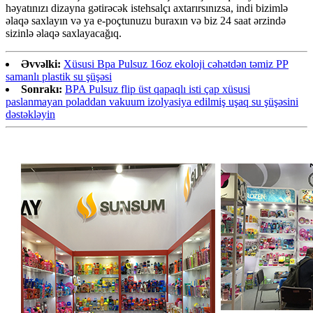
həyatınızı dizayna gətirəcək istehsalçı axtarırsınızsa, indi bizimlə
əlaqə saxlayın və ya e-poçtunuzu buraxın və biz 24 saat ərzində
sizinlə əlaqə saxlayacağıq.
Əvvəlki:
Xüsusi Bpa Pulsuz 16oz ekoloji cəhətdən təmiz PP
samanlı plastik su şüşəsi
Sonrakı:
BPA Pulsuz flip üst qapaqlı isti çap xüsusi
paslanmayan poladdan vakuum izolyasiya edilmiş uşaq su şüşəsini
dəstəkləyin