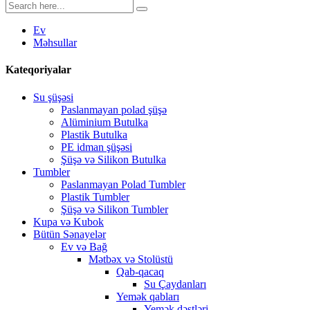
Ev
Məhsullar
Kateqoriyalar
Su şüşəsi
Paslanmayan polad şüşə
Alüminium Butulka
Plastik Butulka
PE idman şüşəsi
Şüşə və Silikon Butulka
Tumbler
Paslanmayan Polad Tumbler
Plastik Tumbler
Şüşə və Silikon Tumbler
Kupa və Kubok
Bütün Sənayelər
Ev və Bağ
Mətbəx və Stolüstü
Qab-qacaq
Su Çaydanları
Yemək qabları
Yemək dəstləri