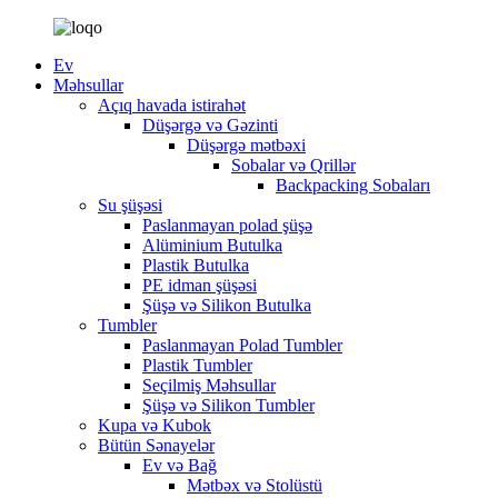
Ev
Məhsullar
Açıq havada istirahət
Düşərgə və Gəzinti
Düşərgə mətbəxi
Sobalar və Qrillər
Backpacking Sobaları
Su şüşəsi
Paslanmayan polad şüşə
Alüminium Butulka
Plastik Butulka
PE idman şüşəsi
Şüşə və Silikon Butulka
Tumbler
Paslanmayan Polad Tumbler
Plastik Tumbler
Seçilmiş Məhsullar
Şüşə və Silikon Tumbler
Kupa və Kubok
Bütün Sənayelər
Ev və Bağ
Mətbəx və Stolüstü