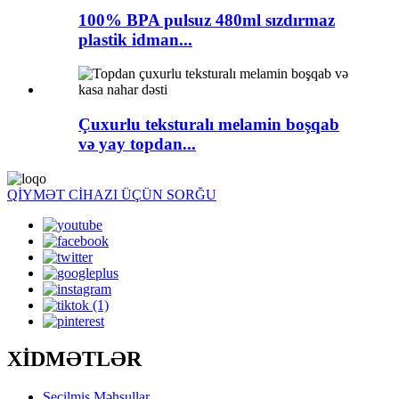
100% BPA pulsuz 480ml sızdırmaz
plastik idman...
Çuxurlu teksturalı melamin boşqab
və yay topdan...
QİYMƏT CİHAZI ÜÇÜN SORĞU
XİDMƏTLƏR
Seçilmiş Məhsullar