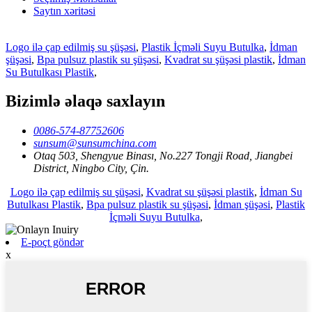
Saytın xəritəsi
Logo ilə çap edilmiş su şüşəsi
,
Plastik İçməli Suyu Butulka
,
İdman
şüşəsi
,
Bpa pulsuz plastik su şüşəsi
,
Kvadrat su şüşəsi plastik
,
İdman
Su Butulkası Plastik
,
Bizimlə əlaqə saxlayın
0086-574-87752606
sunsum@sunsumchina.com
Otaq 503, Shengyue Binası, No.227 Tongji Road, Jiangbei
District, Ningbo City, Çin.
Logo ilə çap edilmiş su şüşəsi
,
Kvadrat su şüşəsi plastik
,
İdman Su
Butulkası Plastik
,
Bpa pulsuz plastik su şüşəsi
,
İdman şüşəsi
,
Plastik
İçməli Suyu Butulka
,
E-poçt göndər
x