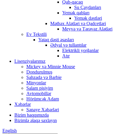
Qab-qacaq
Su Çaydanları
Yemək qabları
Yemək dəstləri
Mətbəx Alətləri və Qadcetləri
Meyvə və Tərəvəz Alətləri
Ev Tekstili
Yataq dəsti əsasları
Ədyal və tullantılar
Elektrikli yorğanlar
Atır
Lisenziyalarımız
Mickey və Minnie Mouse
Dondurulmuş
Şahzadə və Barbie
Minyonlar
Salam pişiyim
Avtomobillər
Hörümçək Adam
Xəbərlər
Sənaye Xəbərləri
Bizim haqqımızda
Bizimlə əlaqə saxlayın
English