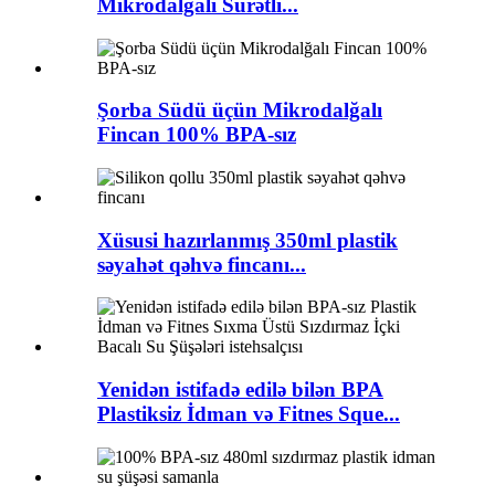
Mikrodalğalı Sürətli...
Şorba Südü üçün Mikrodalğalı
Fincan 100% BPA-sız
Xüsusi hazırlanmış 350ml plastik
səyahət qəhvə fincanı...
Yenidən istifadə edilə bilən BPA
Plastiksiz İdman və Fitnes Sque...