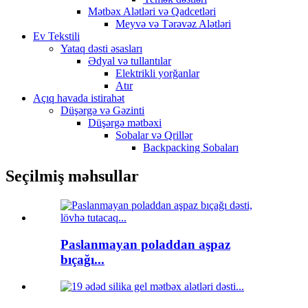
Mətbəx Alətləri və Qadcetləri
Meyvə və Tərəvəz Alətləri
Ev Tekstili
Yataq dəsti əsasları
Ədyal və tullantılar
Elektrikli yorğanlar
Atır
Açıq havada istirahət
Düşərgə və Gəzinti
Düşərgə mətbəxi
Sobalar və Qrillər
Backpacking Sobaları
Seçilmiş məhsullar
Paslanmayan poladdan aşpaz
bıçağı...