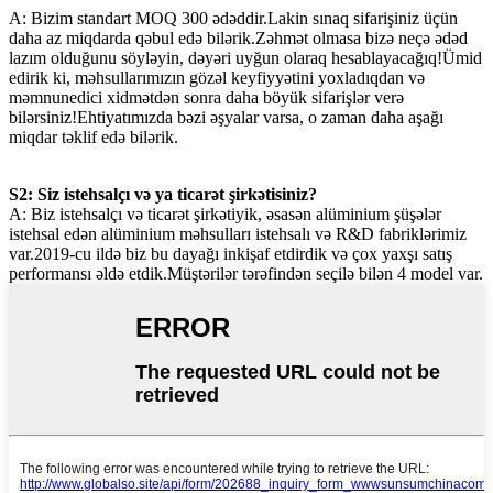
A: Bizim standart MOQ 300 ədəddir.Lakin sınaq sifarişiniz üçün
daha az miqdarda qəbul edə bilərik.Zəhmət olmasa bizə neçə ədəd
lazım olduğunu söyləyin, dəyəri uyğun olaraq hesablayacağıq!Ümid
edirik ki, məhsullarımızın gözəl keyfiyyətini yoxladıqdan və
məmnunedici xidmətdən sonra daha böyük sifarişlər verə
bilərsiniz!Ehtiyatımızda bəzi əşyalar varsa, o zaman daha aşağı
miqdar təklif edə bilərik.
S2: Siz istehsalçı və ya ticarət şirkətisiniz?
A: Biz istehsalçı və ticarət şirkətiyik, əsasən alüminium şüşələr
istehsal edən alüminium məhsulları istehsalı və R&D fabriklərimiz
var.2019-cu ildə biz bu dayağı inkişaf etdirdik və çox yaxşı satış
performansı əldə etdik.Müştərilər tərəfindən seçilə bilən 4 model var.